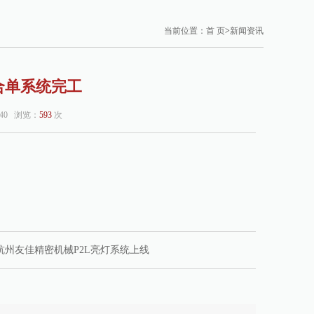
当前位置：
首 页
>
新闻资讯
合单系统完工
:40 浏览：
593
次
杭州友佳精密机械P2L亮灯系统上线