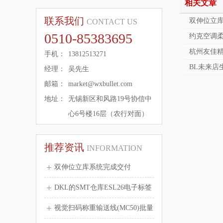
相关文章
联系我们
双伸位立
CONTACT US
0510-85383695
约克空调
杭州友佳精
手机：
13812513271
BL未来店
经理：
吴先生
邮箱：
market@wxbullet.com
地址：
无锡新区和风路19号协信中
心6号楼16层（农行对面）
推荐资讯
INFORMATION
双伸位立库系统完成交付
DKL的SMT仓库ESL26电子标签
的应...
视觉扫码称重输送线(MC50)批量